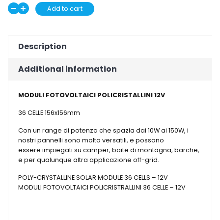
Pannello
Add to cart
Decrease
Increase
PEIMAR
quantity
quantity
FOTOVOLTAICO
FV
Description
130
WP
Additional information
quantity
MODULI FOTOVOLTAICI POLICRISTALLINI 12V
36 CELLE 156x156mm
Con un range di potenza che spazia dai 10W ai 150W, i
nostri pannelli sono molto versatili, e possono
essere impiegati su camper, baite di montagna, barche,
e per qualunque altra applicazione off-grid.
POLY-CRYSTALLINE SOLAR MODULE 36 CELLS – 12V
MODULI FOTOVOLTAICI POLICRISTRALLINI 36 CELLE – 12V