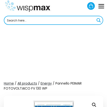
Skip
Shoppi
to
M
Cart
content
To
Home
/
All products
/
Energy
/ Pannello PEIMAR
FOTOVOLTAICO FV 130 WP