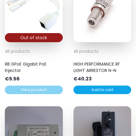
Out of stock
All products
All products
RB GPoE Gigabit PoE
HIGH PERFORMANCE RF
Injector
LIGHT ARRESTOR N-N
€
5.56
€
40.23
View product
Add to cart