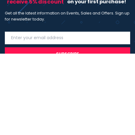
receive 5% discount
on your first purchase!
Get all the latest information on Events, Sales and Offers. Sign up
for newsletter today.
SUBSCRIBE
I agree with the
term and condition
. I have read the terms and
conditions of the
privacy policy
and consent to the processing
of data in accordance with EU regulation 2016/679 (GDPR)
Copyright 2023 - Wispmax - Tutti i diritti riservati - VAT
IT-02135480412
Privacy Policy
Cookie Policy