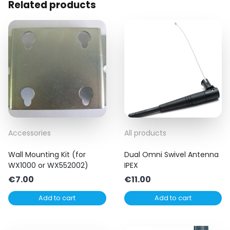
Related products
Accessories
All products
Wall Mounting Kit (for
Dual Omni Swivel Antenna
WX1000 or WX552002)
IPEX
€
7.00
€
11.00
Add to cart
Add to cart