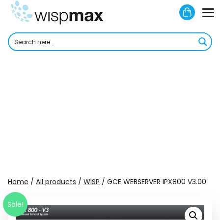
Skip
Shoppi
to
M
Cart
content
To
Home
/
All products
/
WISP
/ GCE WEBSERVER IPX800 V3.00
Sale!