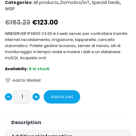
Categories:
All products
,
Domotics/IoT
,
Special Deals
,
WISP
Original
Current
€
153.23
€
123.00
price
price
WEBSERVER IPX800 V3.00 è il web server per controllare tramite
internet riscaldamento, irrigazione, tapparelle, cancello
was:
is:
automatico. Potete gestire accesso, server di riavvio, siti di
monitoraggio in tempo reale e inviare i dati a un database
€153.23.
€123.00.
mySQL. Acquista ora!
6 in stock
Add to Wishlist
GCE
Add to cart
Decrease
WEBSERVER
Increase
IPX800
quantity
quantity
V3.00
Description
quantity