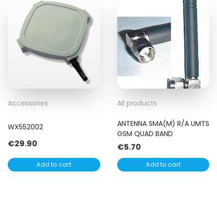
Accessories
All products
ANTENNA SMA(M) R/A UMTS
WX552002
GSM QUAD BAND
€
29.90
€
5.70
Add to cart
Add to cart